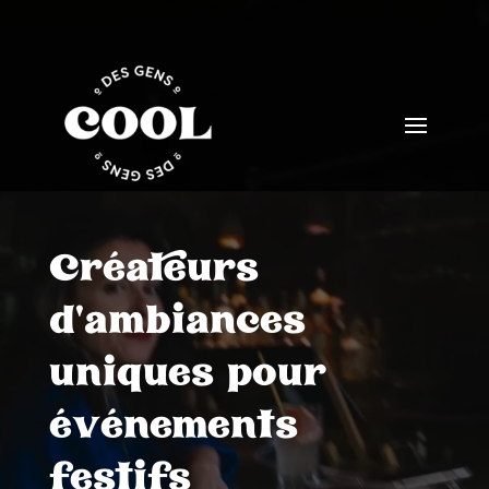
Video
Player
Créateurs
d’ambiances
uniques pour
événements
festifs