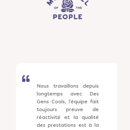
Culturel Lyon

llons depuis
Nous avons travaill
s avec Des
Des Gens Cool po
l’équipe fait
soirée d’une mar
 preuve de
bord d’un bateau 
et la qualité
thème “La Croi
ions est à la
s’amuse”.