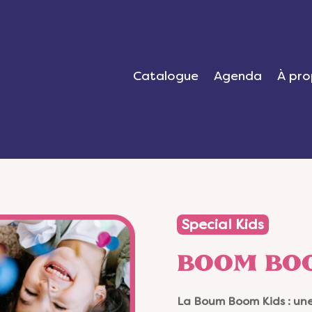
Catalogue
Agenda
À pro
Special Kids
BOOM BO
La Boum Boom Kids : une 