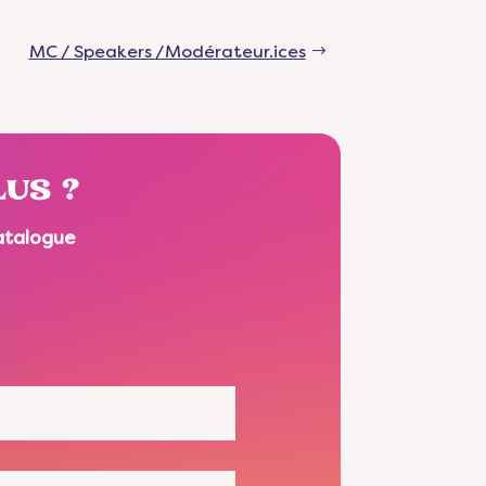
MC / Speakers /Modérateur.ices
US ?
atalogue